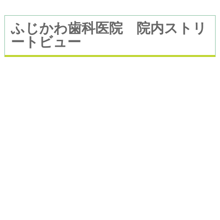
します
ふじかわ歯科医院 院内ストリ
2/12（水）から通常診療の予定となり
ートビュー
ます
ご来院に際してのお願い
医院内の混雑緩和を図りたく思います
ので
ご予約やご連絡はお電話での対応とさ
せていただきたく存じます。
来院する前は必ずお電話をいただきま
すようお願い申し上げます。
ご理解とご協力の程、よろしくお願い
いたします。