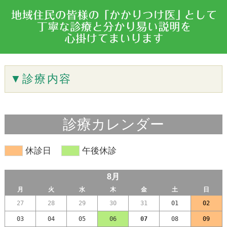
▼
診療内容
一般歯科
診療カレンダー
予防歯科
休診日
午後休診
小児歯科
8月
審美歯科
月
火
水
木
金
土
日
27
28
29
30
31
01
02
ホワイトニング
03
04
05
06
07
08
09