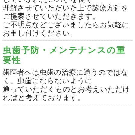
させていただきます。
理解させていただいた上で診療方針を
ご迷惑をおかけして誠に申し訳ありま
ご提案させていただきます。
せんが、
ご不明点などございましたらお気軽に
ご理解とご協力の程よろしくお願いい
お申し付けください。
たします。
虫歯予防・メンテナンスの重
要性
臨時休診のお知らせ
歯医者へは虫歯の治療に通うのではな
2025/2/10（月）
く、虫歯にならないように
院長・副院長の身内に不幸があり誠に
通っていただくものとお考えいただけ
勝手ではございますが臨時休診とさせ
ればと考えております。
て頂きます
皆様には大変ご迷惑をおかけいたしま
すが
何卒ご理解の程、よろしくお願いいた