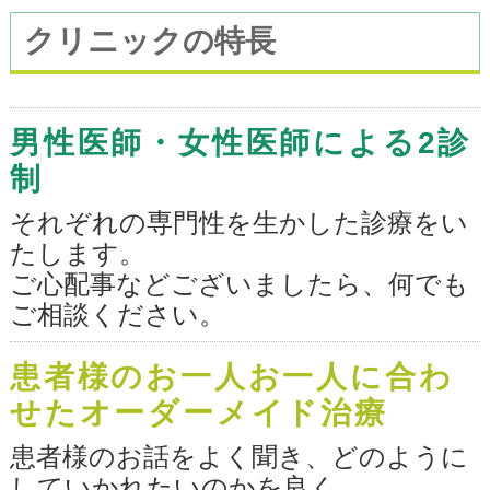
クリニックの特長
診療時間変更のお知らせ
2026/7/25（土)は歯科材展示会への参加
の為、
男性医師・女性医師による2診
診療時間が通常とは異なります。
制
ご迷惑をおかけして誠に申し訳ありま
それぞれの専門性を生かした診療をい
せんが、
たします。
ご理解とご協力の程よろしくお願いい
ご心配事などございましたら、何でも
たします。
ご相談ください。
診療時間 17：00まで
患者様のお一人お一人に合わ
臨時休診のお知らせ
せたオーダーメイド治療
患者様のお話をよく聞き、どのように
所用のため、2026/7/21（火）は休診と
していかれたいのかを良く